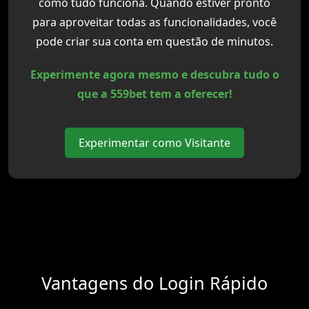
como tudo funciona. Quando estiver pronto
para aproveitar todas as funcionalidades, você
pode criar sua conta em questão de minutos.
Experimente agora mesmo e descubra tudo o
que a 559bet tem a oferecer!
Experimentar como Visitante
Vantagens do Login Rápido