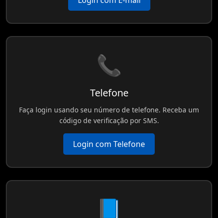
Login com E-mail
📞
Telefone
Faça login usando seu número de telefone. Receba um
código de verificação por SMS.
Login com Telefone
📘