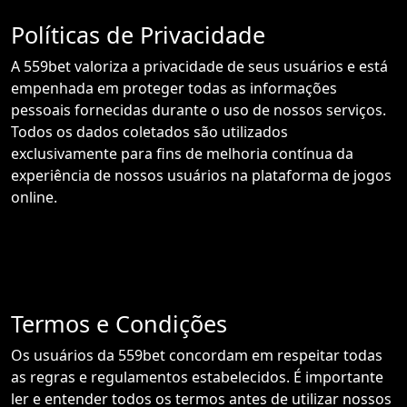
Políticas de Privacidade
A 559bet valoriza a privacidade de seus usuários e está
empenhada em proteger todas as informações
pessoais fornecidas durante o uso de nossos serviços.
Todos os dados coletados são utilizados
exclusivamente para fins de melhoria contínua da
experiência de nossos usuários na plataforma de jogos
online.
Termos e Condições
Os usuários da 559bet concordam em respeitar todas
as regras e regulamentos estabelecidos. É importante
ler e entender todos os termos antes de utilizar nossos