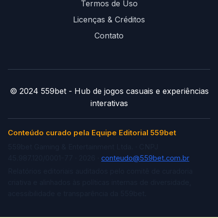
Termos de Uso
Licenças & Créditos
Contato
© 2024 559bet - Hub de jogos casuais e experiências
interativas
Conteúdo curado pela Equipe Editorial 559bet
559bet Gaming & Entertainment Ltda. · CNPJ
45.987.120/0001-77 · 2026 ·
conteudo@559bet.com.br
Relatórios editoriais auditados pelo comitê de curadoria
criativa e alinhados às políticas internas de diversidade,
acessibilidade e transparência da 559bet.