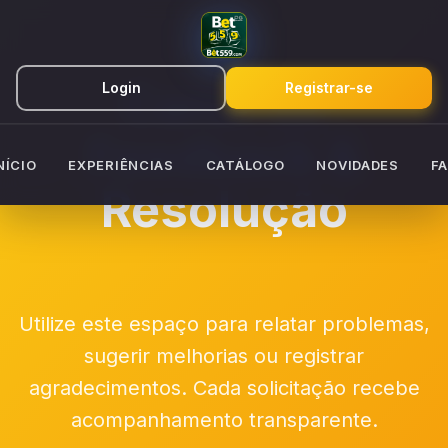
Canal de
Login
Registrar-se
Feedback &
NÍCIO
EXPERIÊNCIAS
CATÁLOGO
NOVIDADES
F
Resolução
Utilize este espaço para relatar problemas,
sugerir melhorias ou registrar
agradecimentos. Cada solicitação recebe
acompanhamento transparente.