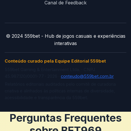
Canal de Feedback
© 2024 559bet - Hub de jogos casuais e experiências
interativas
Conteúdo curado pela Equipe Editorial 559bet
559bet Gaming & Entertainment Ltda. · CNPJ
45.987.120/0001-77 · 2026 ·
conteudo@559bet.com.br
Relatórios editoriais auditados pelo comitê de curadoria
criativa e alinhados às políticas internas de diversidade,
acessibilidade e transparência da 559bet.
Perguntas Frequentes
sobre BET969