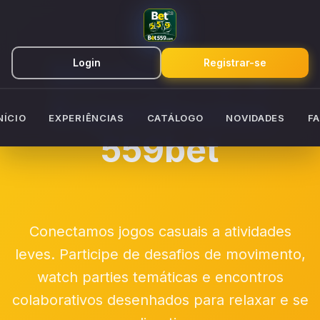
Movimento &
Login
Registrar-se
Experiências
NÍCIO
EXPERIÊNCIAS
CATÁLOGO
NOVIDADES
F
559bet
Conectamos jogos casuais a atividades
leves. Participe de desafios de movimento,
watch parties temáticas e encontros
colaborativos desenhados para relaxar e se