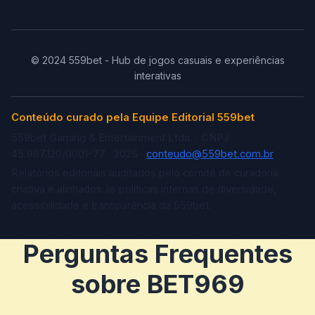
© 2024 559bet - Hub de jogos casuais e experiências
interativas
Conteúdo curado pela Equipe Editorial 559bet
559bet Gaming & Entertainment Ltda. · CNPJ
45.987.120/0001-77 · 2026 ·
conteudo@559bet.com.br
Relatórios editoriais auditados pelo comitê de curadoria
criativa e alinhados às políticas internas de diversidade,
acessibilidade e transparência da 559bet.
Perguntas Frequentes
sobre BET969