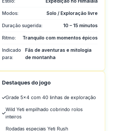
Estilo:
Expedição no Himalaia
Modos:
Solo / Exploração livre
Duração sugerida:
10 – 15 minutos
Ritmo:
Tranquilo com momentos épicos
eção vibrante de jogos,
Indicado
Fãs de aventuras e mitologia
ão. Essa plataforma vem
para:
de montanha
cia recente com o código
uma escolha de primeira
Destaques do jogo
 como slots, jogos de mesa
 processo de registro foi
Grade 5×4 com 40 linhas de exploração
estacou imediatamente foi a
Wild Yeti empilhado cobrindo rolos
do VIPSLOT chamou minha
inteiros
 (FS) em jogos específicos
Rodadas especiais Yeti Rush