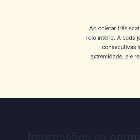
Algumas promoções, incluin
determinadas regiões. Escla
veredicto final é uma excel
Ao coletar três sca
promocional do VIPSLOT, of
rolo inteiro. A cad
promoção de destaque que f
consecutivas i
uma extensa seleção de jogo
extremidade, ele r
uma experiência de jogo ag
sem depósito, não perca es
registro e aproveite seus gir
0
0
fayaz muhammad
f
2025-09-19 04:46:20
Impressões da comu