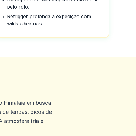
amente declarados, não
pelo rolo.
s O código promocional de
Retrigger prolonga a expedição com
wilds adicionais.
 Eles também têm bônus de
es. Os jogos carregaram
m uma variedade de métodos
 e criptomoedas. Senti -me
sua tecnologia de
 perguntar sobre os jogos
i profissional e prestativo.
itiva, há algumas áreas em
do Himalaia em busca
 lista de jogos elegíveis
s de tendas, picos de
ue eu entre em contato com o
 atmosfera fria e
il. Restrições regionais: