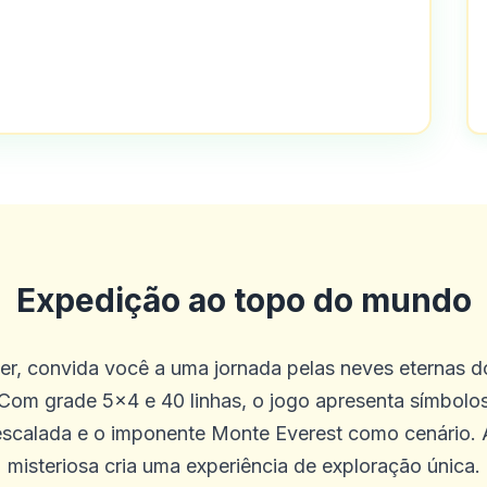
nham sido moderados, eles foram clar
são. Vestijos de promoções generosa
o das ofertas gratificantes de Monro.
lso e torneios para jogadores regular
lhas. As transações seguras suporta
tões de crédito, carteiras eletrônicas
s e fundos estavam seguros graças à 
liente testou seu suporte ao vivo para
Expedição ao topo do mundo
tas. A resposta foi rápida e o agente fo
uanto minha experiência geral foi pos
yer, convida você a uma jornada pelas neves eternas 
os detalhes da elegibilidade do jogo: a
. Com grade 5×4 e 40 linhas, o jogo apresenta símbolo
 era imediatamente visível, exigindo q
escalada e o imponente Monte Everest como cenário. A
formações aos termos de bônus seria út
misteriosa cria uma experiência de exploração única.