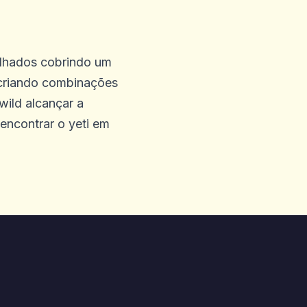
r disponíveis em
uma confusão potencial. O
erientes. O código
pilhados cobrindo um
ssidade de depósito, é uma
 criando combinações
lorar sua plataforma. Com
wild alcançar a
 cliente confiável, oferece
encontrar o yeti em
ar sua sorte com um bônus
ocional VIPSLOT durante o