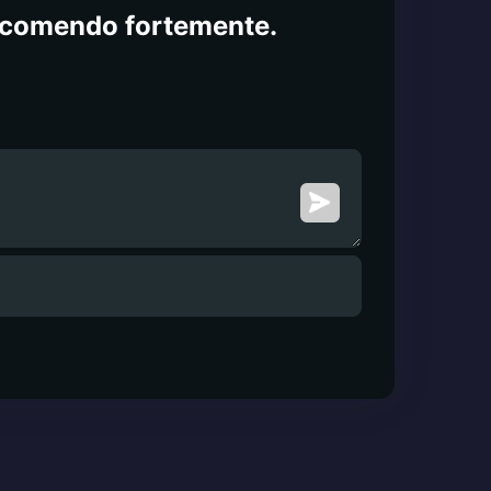
recomendo fortemente.