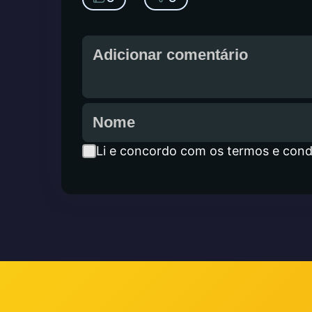
Li e concordo com os termos e cond