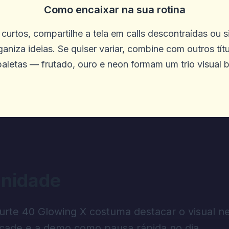
erecendo 50 giros gratuitos sem nece
Como encaixar na sua rotina
ornece uma maneira sem risco de exp
 curtos, compartilhe a tela em calls descontraídas ou 
s, interface amigável e atendimento ao
aniza ideias. Se quiser variar, combine com outros tít
radável e segura. Se você deseja tent
aletas — frutado, ouro e neon formam um trio visual
sa oportunidade. Digite o código prom
os gratuitos hoje!
nidade
ecebi meu instante de retirada
rte 40 Glowing X costuma destacar o visual n
rcade e a demo como pausa rápida no dia.