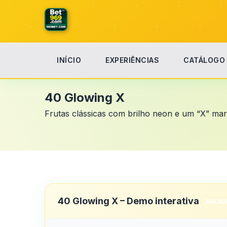
Eu tenho lido outros coment
formulário da plataforma é
rápido, não jogos divertidos
INÍCIO
EXPERIÊNCIAS
CATÁLOGO
mails são diferentes bons 
Início
40 Glowing X
0
0
40 Glowing X
Frutas clássicas com brilho neon e um “X” marc
Richard Danganan
R
2025-09-25 03:45:19
O serviço é rápido sem dúv
0
0
40 Glowing X – Demo interativa
ARCAD