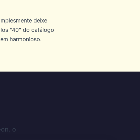
ssidade de depósito, é uma
lorar sua plataforma. Com
simplesmente deixe
 cliente confiável, oferece
ulos “40” do catálogo
ar sua sorte com um bônus
 bem harmonioso.
ocional VIPSLOT durante o
eon, o