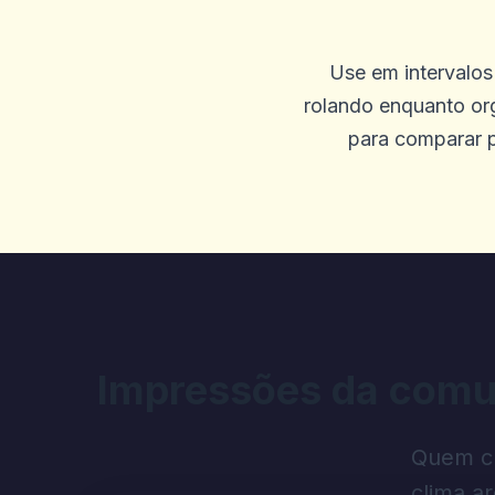
promocional do VIPSLOT, of
promoção de destaque que f
Use em intervalos
uma extensa seleção de jogo
rolando enquanto org
uma experiência de jogo ag
para comparar p
sem depósito, não perca es
registro e aproveite seus gir
0
0
fayaz muhammad
f
2025-09-19 04:46:20
Impressões da comu
.IOIS Real TRX Ganhe Site, r
Quem cu
0
0
clima a