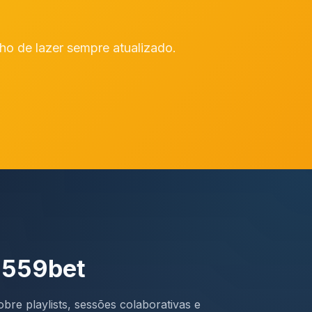
o de lazer sempre atualizado.
 559bet
bre playlists, sessões colaborativas e