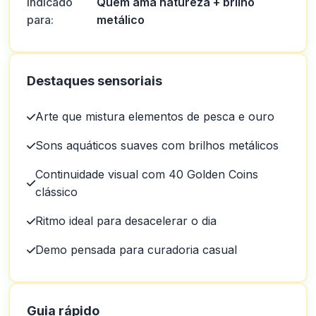
Indicado
Quem ama natureza + brilho
para:
metálico
Ars
A
2025-10-22 03:17:19
Destaques sensoriais
No geral, excelente atendimento ao cliente e pessoas muito
amigáveis.
Arte que mistura elementos de pesca e ouro
0
0
Brandon Virgilio
Sons aquáticos suaves com brilhos metálicos
B
2025-10-15 07:14:12
o depósito foi fácil.
Continuidade visual com 40 Golden Coins
0
0
clássico
Stormgain Customer
Ritmo ideal para desacelerar o dia
S
2025-10-03 11:10:46
Um lindo aplicativo um belo site o que dizer mergulhos
Demo pensada para curadoria casual
0
0
Danyel
D
2025-10-01 07:09:58
Tantos jogos para escolher, e o apoio é sempre amigável e rápido.
Guia rápido