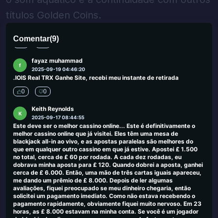
segura. Se você deseja tentar sua sorte com um bônus sem
títulos Golden Coins.
depósito, não perca essa oportunidade. Digite o código
promocional VIPSLOT durante o registro e aproveite seus giros
gratuitos hoje!
Comentar
(
9
)
0
0
fayaz muhammad
f
2025-09-19 04:46:20
.IOIS Real TRX Ganhe Site, recebi meu instante de retirada
0
0
Keith Reynolds
K
2025-09-17 08:44:55
Este deve ser o melhor cassino online... Este é definitivamente o
melhor cassino online que já visitei. Eles têm uma mesa de
blackjack all-in ao vivo, e as apostas paralelas são melhores do
que em qualquer outro cassino em que já estive. Apostei £ 1.500
no total, cerca de £ 60 por rodada. A cada dez rodadas, eu
dobrava minha aposta para £ 120. Quando dobrei a aposta, ganhei
cerca de £ 6.000. Então, uma mão de três cartas iguais apareceu,
me dando um prêmio de £ 8.000. Depois de ler algumas
avaliações, fiquei preocupado se meu dinheiro chegaria, então
solicitei um pagamento imediato. Como não estava recebendo o
pagamento rapidamente, obviamente fiquei muito nervoso. Em 23
horas, as £ 8.000 estavam na minha conta. Se você é um jogador