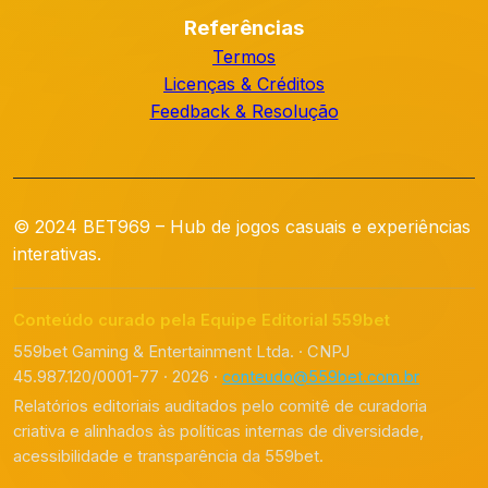
Referências
Termos
Licenças & Créditos
Feedback & Resolução
© 2024 BET969 – Hub de jogos casuais e experiências
interativas.
Conteúdo curado pela Equipe Editorial 559bet
559bet Gaming & Entertainment Ltda. · CNPJ
45.987.120/0001-77 · 2026 ·
conteudo@559bet.com.br
Relatórios editoriais auditados pelo comitê de curadoria
criativa e alinhados às políticas internas de diversidade,
acessibilidade e transparência da 559bet.