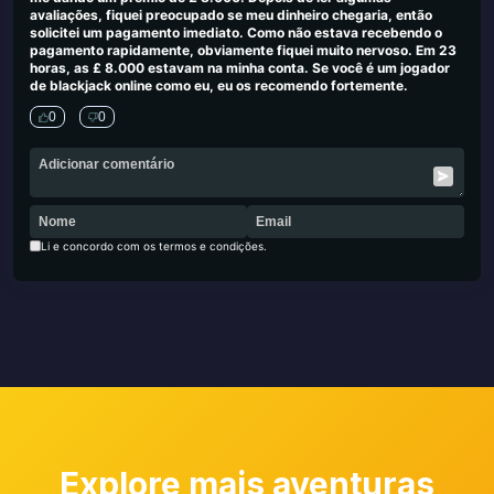
avaliações, fiquei preocupado se meu dinheiro chegaria, então
solicitei um pagamento imediato. Como não estava recebendo o
pagamento rapidamente, obviamente fiquei muito nervoso. Em 23
horas, as £ 8.000 estavam na minha conta. Se você é um jogador
de blackjack online como eu, eu os recomendo fortemente.
0
0
Li e concordo com os termos e condições.
Explore mais aventuras