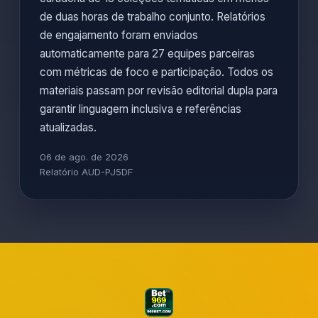
de duas horas de trabalho conjunto. Relatórios
de engajamento foram enviados
automaticamente para 27 equipes parceiras
com métricas de foco e participação. Todos os
materiais passam por revisão editorial dupla para
garantir linguagem inclusiva e referências
atualizadas.
06 de ago. de 2026
Relatório AUD-PJ5DF