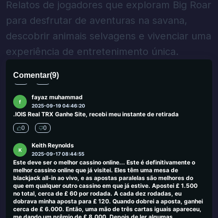
Relatos de jogadores que exploram Big Roar
código promocional do VIPSLOT, oferecendo 50 giros gratuitos
sem necessidade de depósito, é uma promoção de destaque que
para desfrutar de aventuras na savana,
fornece uma maneira sem risco de explorar sua plataforma. Com
uma extensa seleção de jogos, interface amigável e atendimento
descobrir animais selvagens e vivenciar uma
ao cliente confiável, oferece uma experiência de jogo agradável e
segura. Se você deseja tentar sua sorte com um bônus sem
experiência de entretenimento única.
depósito, não perca essa oportunidade. Digite o código
promocional VIPSLOT durante o registro e aproveite seus giros
gratuitos hoje!
Comentar
(
9
)
0
0
fayaz muhammad
f
2025-09-19 04:46:20
.IOIS Real TRX Ganhe Site, recebi meu instante de retirada
0
0
Keith Reynolds
K
2025-09-17 08:44:55
Este deve ser o melhor cassino online... Este é definitivamente o
melhor cassino online que já visitei. Eles têm uma mesa de
blackjack all-in ao vivo, e as apostas paralelas são melhores do
que em qualquer outro cassino em que já estive. Apostei £ 1.500
no total, cerca de £ 60 por rodada. A cada dez rodadas, eu
dobrava minha aposta para £ 120. Quando dobrei a aposta, ganhei
cerca de £ 6.000. Então, uma mão de três cartas iguais apareceu,
me dando um prêmio de £ 8.000. Depois de ler algumas