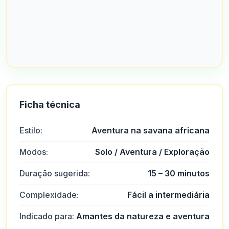
Ficha técnica
Estilo:
Aventura na savana africana
Modos:
Solo / Aventura / Exploração
Duração sugerida:
15 – 30 minutos
Complexidade:
Fácil a intermediária
Indicado para:
Amantes da natureza e aventura