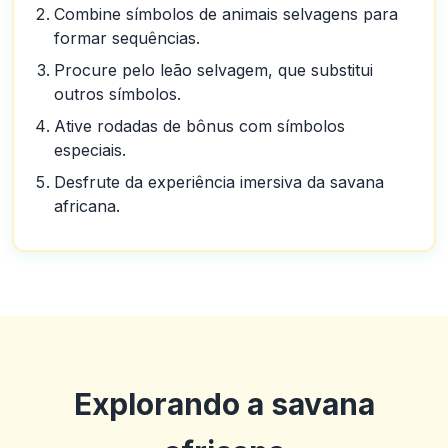
Combine símbolos de animais selvagens para
Danyel
formar sequências.
D
2025-10-01 07:09:58
Tantos jogos para escolher, e o apoio é sempre amigável e rápido.
Procure pelo leão selvagem, que substitui
Eu gosto muito aqui!
outros símbolos.
0
0
Ative rodadas de bônus com símbolos
Terry
especiais.
T
2025-09-29 00:46:41
Eu tenho lido outros comentários que essas pessoas devem
Desfrute da experiência imersiva da savana
trabalhar na Nolimitcoin. O formulário da plataforma é um bom jogo
africana.
etc. O time de 24/7CHAT atentamente o LMAO, não é rápido, não
jogos divertidos, sim, apoiando -se por meias de bate -papo por
telefone e e -mails são diferentes bons jogos bons pagamentos, eu
estou jogando lá por alguns meses
0
0
Richard Danganan
R
2025-09-25 03:45:19
O serviço é rápido sem dúvida sobre nada
0
0
Explorando a savana
Top
T
2025-09-23 03:26:51