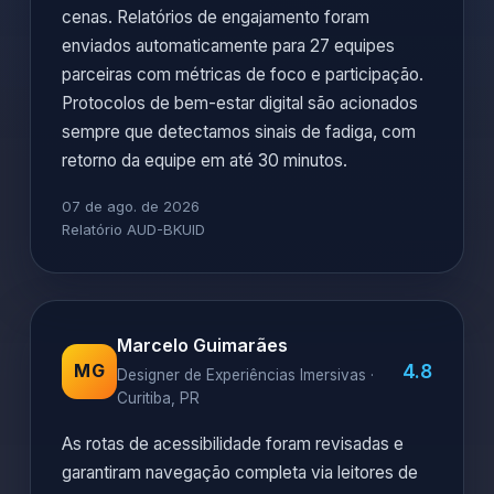
cenas. Relatórios de engajamento foram
enviados automaticamente para 27 equipes
parceiras com métricas de foco e participação.
Protocolos de bem-estar digital são acionados
sempre que detectamos sinais de fadiga, com
retorno da equipe em até 30 minutos.
07 de ago. de 2026
Relatório AUD-BKUID
Marcelo Guimarães
4.8
MG
Designer de Experiências Imersivas ·
Curitiba, PR
As rotas de acessibilidade foram revisadas e
garantiram navegação completa via leitores de