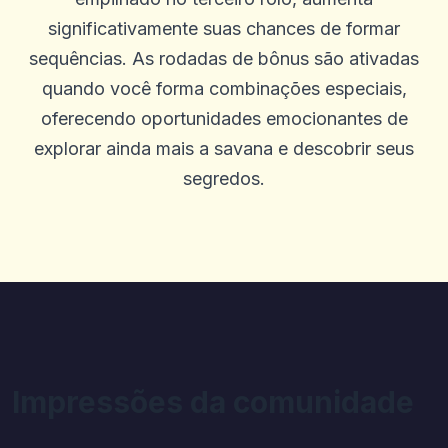
Adventure" (um dos títulos elegíveis para a promoção). Os
gráficos eram impressionantes, e a jogabilidade era suave, mesmo
significativamente suas chances de formar
em dispositivos móveis. As rodadas gratuitas ofereciam potencial
decente de vitórias, graças aos recursos do jogo, como
sequências. As rodadas de bônus são ativadas
multiplicadores e rodadas de bônus. Embora os requisitos de
quando você forma combinações especiais,
apostas para os ganhos de bônus tenham sido moderados, eles
foram claramente declarados, não deixando espaço para
oferecendo oportunidades emocionantes de
confusão. Vestijos de promoções generosas O código promocional
de Vipslot é apenas um exemplo das ofertas gratificantes de
explorar ainda mais a savana e descobrir seus
Monro. Eles também têm bônus de depósito, acordos de
reembolso e torneios para jogadores regulares. Os jogos
segredos.
carregaram rapidamente e não houve falhas. As transações
seguras suportam uma variedade de métodos de pagamento,
incluindo cartões de crédito, carteiras eletrônicas e criptomoedas.
Senti -me confiante de que meus dados e fundos estavam seguros
graças à sua tecnologia de criptografia. O suporte ao cliente
testou seu suporte ao vivo para perguntar sobre os jogos elegíveis
para girarem gratuitas. A resposta foi rápida e o agente foi
profissional e prestativo. As áreas para melhorar, enquanto minha
experiência geral foi positiva, há algumas áreas em que eles
poderiam melhorar: os detalhes da elegibilidade do jogo: a lista de
jogos elegíveis para os giros gratuitos não era imediatamente
visível, exigindo que eu entre em contato com o suporte. Adicionar
essas informações aos termos de bônus seria útil. Restrições
Impressões da comunidade
regionais: Algumas promoções, incluindo o código VIPSLOT,
podem não estar disponíveis em determinadas regiões. Esclarecer
isso antecipadamente evitaria uma confusão potencial. O veredicto
final é uma excelente opção para jogadores novos e experientes. O