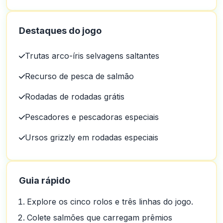
Destaques do jogo
Trutas arco-íris selvagens saltantes
Ars
A
2025-10-22 03:17:19
No geral, excelente atendimento ao cliente e pessoas muito
Recurso de pesca de salmão
amigáveis.
Rodadas de rodadas grátis
0
0
Brandon Virgilio
Pescadores e pescadoras especiais
B
2025-10-15 07:14:12
o depósito foi fácil.
Ursos grizzly em rodadas especiais
0
0
Stormgain Customer
S
2025-10-03 11:10:46
Guia rápido
Um lindo aplicativo um belo site o que dizer mergulhos
0
0
Explore os cinco rolos e três linhas do jogo.
Danyel
Colete salmões que carregam prêmios
D
2025-10-01 07:09:58