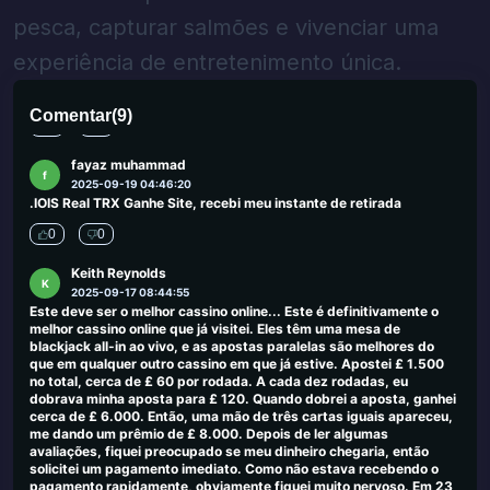
uma extensa seleção de jogos, interface amigável e atendimento
pesca, capturar salmões e vivenciar uma
ao cliente confiável, oferece uma experiência de jogo agradável e
segura. Se você deseja tentar sua sorte com um bônus sem
experiência de entretenimento única.
depósito, não perca essa oportunidade. Digite o código
promocional VIPSLOT durante o registro e aproveite seus giros
gratuitos hoje!
Comentar
(
9
)
0
0
fayaz muhammad
f
2025-09-19 04:46:20
.IOIS Real TRX Ganhe Site, recebi meu instante de retirada
0
0
Keith Reynolds
K
2025-09-17 08:44:55
Este deve ser o melhor cassino online... Este é definitivamente o
melhor cassino online que já visitei. Eles têm uma mesa de
blackjack all-in ao vivo, e as apostas paralelas são melhores do
que em qualquer outro cassino em que já estive. Apostei £ 1.500
no total, cerca de £ 60 por rodada. A cada dez rodadas, eu
dobrava minha aposta para £ 120. Quando dobrei a aposta, ganhei
cerca de £ 6.000. Então, uma mão de três cartas iguais apareceu,
me dando um prêmio de £ 8.000. Depois de ler algumas
avaliações, fiquei preocupado se meu dinheiro chegaria, então
solicitei um pagamento imediato. Como não estava recebendo o
pagamento rapidamente, obviamente fiquei muito nervoso. Em 23