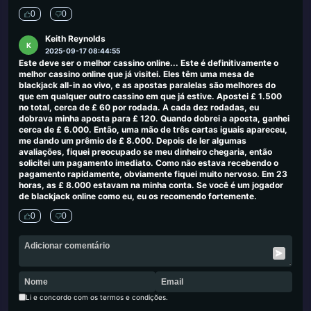
0
0
Keith Reynolds
K
2025-09-17 08:44:55
Este deve ser o melhor cassino online... Este é definitivamente o
melhor cassino online que já visitei. Eles têm uma mesa de
blackjack all-in ao vivo, e as apostas paralelas são melhores do
que em qualquer outro cassino em que já estive. Apostei £ 1.500
no total, cerca de £ 60 por rodada. A cada dez rodadas, eu
dobrava minha aposta para £ 120. Quando dobrei a aposta, ganhei
cerca de £ 6.000. Então, uma mão de três cartas iguais apareceu,
me dando um prêmio de £ 8.000. Depois de ler algumas
avaliações, fiquei preocupado se meu dinheiro chegaria, então
solicitei um pagamento imediato. Como não estava recebendo o
pagamento rapidamente, obviamente fiquei muito nervoso. Em 23
horas, as £ 8.000 estavam na minha conta. Se você é um jogador
de blackjack online como eu, eu os recomendo fortemente.
0
0
Li e concordo com os termos e condições.