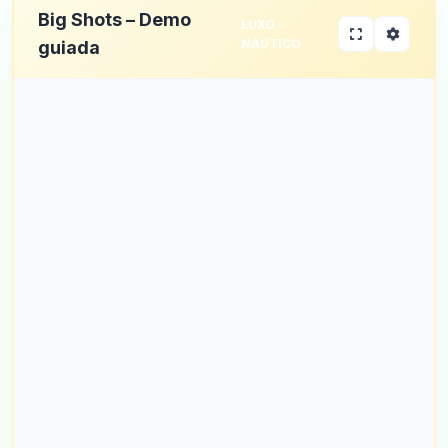
Big Shots – Demo
LUXO
NÁUTICO
guiada