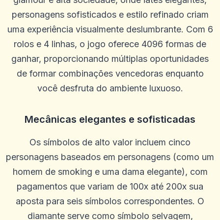
estou jogando lá por alguns meses
personagens sofisticados e estilo refinado criam
0
0
uma experiência visualmente deslumbrante. Com 6
Richard Danganan
rolos e 4 linhas, o jogo oferece 4096 formas de
R
2025-09-25 03:45:19
O serviço é rápido sem dúvida sobre nada
ganhar, proporcionando múltiplas oportunidades
0
0
de formar combinações vencedoras enquanto
você desfruta do ambiente luxuoso.
Top
T
2025-09-23 03:26:51
Se você está procurando um cassino on-line que combine uma
seleção vibrante de jogos, navegação amigável e promoções
Mecânicas elegantes e sofisticadas
gratificantes, merece sua atenção. Essa plataforma vem fazendo
ondas entre os entusiastas do cassino, e minha experiência
recente com o código promocional VIPSLOT consolidou ainda mais
Os símbolos de alto valor incluem cinco
sua reputação como uma escolha de primeira linha. Primeiro
momento. Os jogos são organizados em categorias como slots,
personagens baseados em personagens (como um
jogos de mesa e opções de cassino ao vivo, simplificando explorar.
Além disso, o processo de registro foi direto, permitindo que eu
homem de smoking e uma dama elegante), com
me inscrevesse em minutos. O que se destacou imediatamente foi
a ênfase deles nas promoções. Entre eles, o código promocional do
pagamentos que variam de 100x até 200x sua
VIPSLOT chamou minha atenção, oferecendo um bônus sem
depósito de 50 giros gratuitos (FS) em jogos específicos em um
aposta para seis símbolos correspondentes. O
valor de aposta fixa. É raro encontrar uma oferta tão lucrativa sem
depósito, e não pude resistir a tentar. Usando o código
diamante serve como símbolo selvagem,