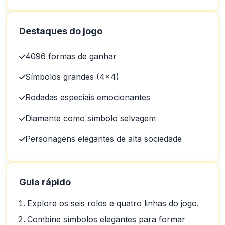
Destaques do jogo
4096 formas de ganhar
Símbolos grandes (4x4)
Rodadas especiais emocionantes
Diamante como símbolo selvagem
Personagens elegantes de alta sociedade
Guia rápido
Ars
A
2025-10-22 03:17:19
No geral, excelente atendimento ao cliente e pessoas muito
Explore os seis rolos e quatro linhas do jogo.
amigáveis.
Combine símbolos elegantes para formar
0
0