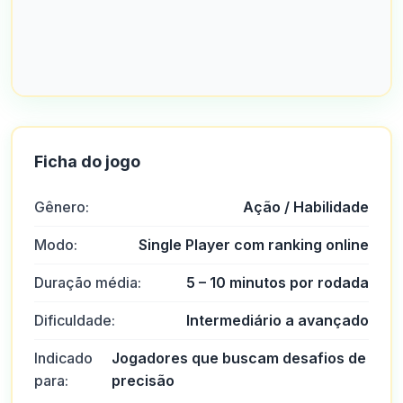
Ficha do jogo
Gênero:
Ação / Habilidade
Modo:
Single Player com ranking online
Duração média:
5 – 10 minutos por rodada
Dificuldade:
Intermediário a avançado
Indicado
Jogadores que buscam desafios de
para:
precisão