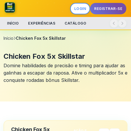
LOGIN
REGISTRAR-SE
INÍCIO
EXPERIÊNCIAS
CATÁLOGO
Início
Chicken Fox 5x Skillstar
Chicken Fox 5x Skillstar
Domine habilidades de precisão e timing para ajudar as
galinhas a escapar da raposa. Ative o multiplicador 5x e
conquiste rodadas bônus Skillstar.
Chicken Fox 5x
AÇÃO E