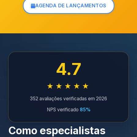
AGENDA DE LANÇAMENTOS
4.7
★★★★★
352 avaliações verificadas em 2026
NPS verificado
85%
Como especialistas