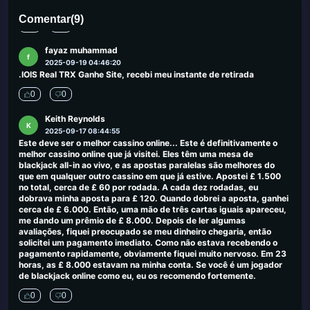
gratuitos hoje!
Comentar
(
9
)
0
0
fayaz muhammad
f
2025-09-19 04:46:20
.IOIS Real TRX Ganhe Site, recebi meu instante de retirada
0
0
Keith Reynolds
K
2025-09-17 08:44:55
Este deve ser o melhor cassino online... Este é definitivamente o
melhor cassino online que já visitei. Eles têm uma mesa de
blackjack all-in ao vivo, e as apostas paralelas são melhores do
que em qualquer outro cassino em que já estive. Apostei £ 1.500
no total, cerca de £ 60 por rodada. A cada dez rodadas, eu
dobrava minha aposta para £ 120. Quando dobrei a aposta, ganhei
cerca de £ 6.000. Então, uma mão de três cartas iguais apareceu,
me dando um prêmio de £ 8.000. Depois de ler algumas
avaliações, fiquei preocupado se meu dinheiro chegaria, então
solicitei um pagamento imediato. Como não estava recebendo o
pagamento rapidamente, obviamente fiquei muito nervoso. Em 23
horas, as £ 8.000 estavam na minha conta. Se você é um jogador
de blackjack online como eu, eu os recomendo fortemente.
0
0