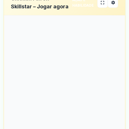
HABILIDADE
Skillstar – Jogar agora