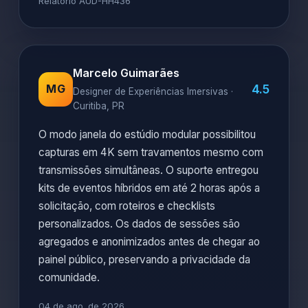
Relatório AUD-HH436
Marcelo Guimarães
4.5
MG
Designer de Experiências Imersivas ·
Curitiba, PR
O modo janela do estúdio modular possibilitou
capturas em 4K sem travamentos mesmo com
transmissões simultâneas. O suporte entregou
kits de eventos híbridos em até 2 horas após a
solicitação, com roteiros e checklists
personalizados. Os dados de sessões são
agregados e anonimizados antes de chegar ao
painel público, preservando a privacidade da
comunidade.
04 de ago. de 2026