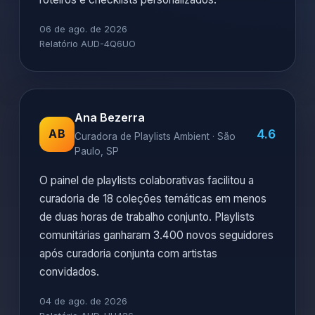
06 de ago. de 2026
Relatório AUD-4Q6UO
Ana Bezerra
4.6
AB
Curadora de Playlists Ambient · São
Paulo, SP
O painel de playlists colaborativas facilitou a
curadoria de 18 coleções temáticas em menos
de duas horas de trabalho conjunto. Playlists
comunitárias ganharam 3.400 novos seguidores
após curadoria conjunta com artistas
convidados.
04 de ago. de 2026