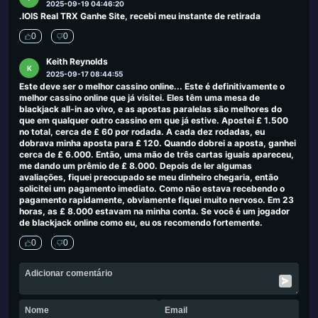
2025-09-19 04:46:20
.IOIS Real TRX Ganhe Site, recebi meu instante de retirada
0
0
Keith Reynolds
K
2025-09-17 08:44:55
Este deve ser o melhor cassino online... Este é definitivamente o
melhor cassino online que já visitei. Eles têm uma mesa de
blackjack all-in ao vivo, e as apostas paralelas são melhores do
que em qualquer outro cassino em que já estive. Apostei £ 1.500
no total, cerca de £ 60 por rodada. A cada dez rodadas, eu
dobrava minha aposta para £ 120. Quando dobrei a aposta, ganhei
cerca de £ 6.000. Então, uma mão de três cartas iguais apareceu,
me dando um prêmio de £ 8.000. Depois de ler algumas
avaliações, fiquei preocupado se meu dinheiro chegaria, então
solicitei um pagamento imediato. Como não estava recebendo o
pagamento rapidamente, obviamente fiquei muito nervoso. Em 23
horas, as £ 8.000 estavam na minha conta. Se você é um jogador
de blackjack online como eu, eu os recomendo fortemente.
0
0