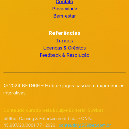
Contato
Privacidade
Bem-estar
Referências
Termos
Licenças & Créditos
Feedback & Resolução
© 2024 BET969 – Hub de jogos casuais e experiências
interativas.
Conteúdo curado pela Equipe Editorial 559bet
559bet Gaming & Entertainment Ltda. · CNPJ
45.987.120/0001-77 · 2026 ·
conteudo@559bet.com.br