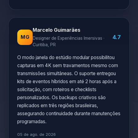
Marcelo Guimarães
4.7
MG
Designer de Experiências Imersivas ·
Curitiba, PR
O modo janela do estúdio modular possibilitou
capturas em 4K sem travamentos mesmo com
transmissões simultâneas. O suporte entregou
kits de eventos híbridos em até 2 horas após a
solicitação, com roteiros e checklists
personalizados. Os backups criativos são
replicados em três regiões brasileiras,
assegurando continuidade durante manutenções
programadas.
05 de ago. de 2026