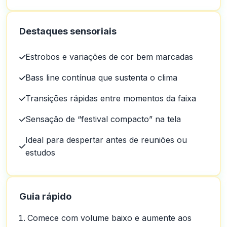
Brandon Virgilio
B
2025-10-15 07:14:12
o depósito foi fácil.
Destaques sensoriais
0
0
Estrobos e variações de cor bem marcadas
Stormgain Customer
S
2025-10-03 11:10:46
Um lindo aplicativo um belo site o que dizer mergulhos
Bass line contínua que sustenta o clima
0
0
Transições rápidas entre momentos da faixa
Danyel
D
2025-10-01 07:09:58
Sensação de “festival compacto” na tela
Tantos jogos para escolher, e o apoio é sempre amigável e rápido.
Eu gosto muito aqui!
Ideal para despertar antes de reuniões ou
0
0
estudos
Terry
T
2025-09-29 00:46:41
Eu tenho lido outros comentários que essas pessoas devem
trabalhar na Nolimitcoin. O formulário da plataforma é um bom jogo
Guia rápido
etc. O time de 24/7CHAT atentamente o LMAO, não é rápido, não
jogos divertidos, sim, apoiando -se por meias de bate -papo por
telefone e e -mails são diferentes bons jogos bons pagamentos, eu
Comece com volume baixo e aumente aos
estou jogando lá por alguns meses