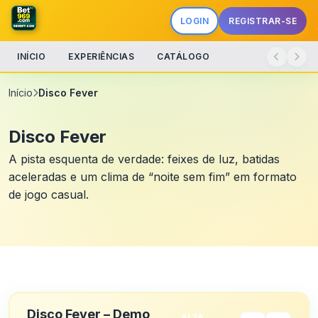
LOGIN
REGISTRAR-SE
INÍCIO
EXPERIÊNCIAS
CATÁLOGO
Início
Disco Fever
Disco Fever
A pista esquenta de verdade: feixes de luz, batidas
aceleradas e um clima de “noite sem fim” em formato
de jogo casual.
Disco Fever – Demo
ALTA