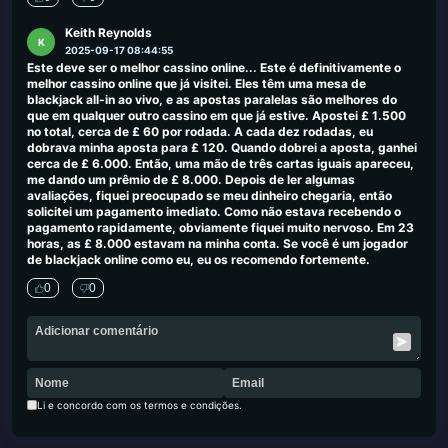
Keith Reynolds
K
2025-09-17 08:44:55
Este deve ser o melhor cassino online... Este é definitivamente o
melhor cassino online que já visitei. Eles têm uma mesa de
blackjack all-in ao vivo, e as apostas paralelas são melhores do
que em qualquer outro cassino em que já estive. Apostei £ 1.500
no total, cerca de £ 60 por rodada. A cada dez rodadas, eu
dobrava minha aposta para £ 120. Quando dobrei a aposta, ganhei
cerca de £ 6.000. Então, uma mão de três cartas iguais apareceu,
me dando um prêmio de £ 8.000. Depois de ler algumas
avaliações, fiquei preocupado se meu dinheiro chegaria, então
solicitei um pagamento imediato. Como não estava recebendo o
pagamento rapidamente, obviamente fiquei muito nervoso. Em 23
horas, as £ 8.000 estavam na minha conta. Se você é um jogador
de blackjack online como eu, eu os recomendo fortemente.
0
0
Li e concordo com os termos e condições.