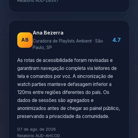
Relatório AUD-ZB5X7
Ana Bezerra
4.7
AB
Curadora de Playlists Ambient · São
Paulo, SP
As rotas de acessibilidade foram revisadas e
garantiram navegação completa via leitores de
tela e comandos por voz. A sincronização de
watch parties manteve defasagem inferior a
120ms entre regiões diferentes do país. Os
dados de sessões são agregados e
anonimizados antes de chegar ao painel público,
preservando a privacidade da comunidade.
07 de ago. de 2026
Relatório AUD-AHCOD