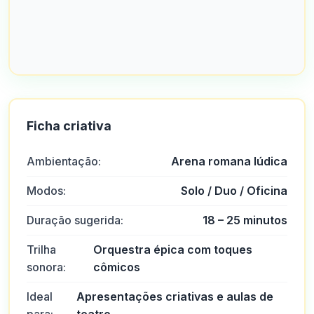
Ficha criativa
Ambientação:
Arena romana lúdica
Modos:
Solo / Duo / Oficina
Duração sugerida:
18 – 25 minutos
Ars
A
2025-10-22 03:17:19
No geral, excelente atendimento ao cliente e pessoas muito
Trilha
Orquestra épica com toques
amigáveis.
sonora:
cômicos
0
0
Ideal
Apresentações criativas e aulas de
Brandon Virgilio
B
2025-10-15 07:14:12