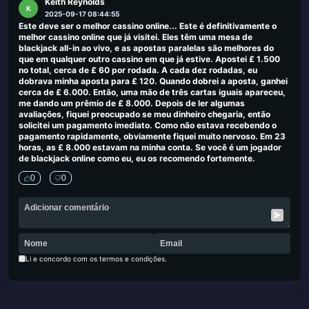
Keith Reynolds
K
2025-09-17 08:44:55
Este deve ser o melhor cassino online... Este é definitivamente o
melhor cassino online que já visitei. Eles têm uma mesa de
blackjack all-in ao vivo, e as apostas paralelas são melhores do
que em qualquer outro cassino em que já estive. Apostei £ 1.500
no total, cerca de £ 60 por rodada. A cada dez rodadas, eu
dobrava minha aposta para £ 120. Quando dobrei a aposta, ganhei
cerca de £ 6.000. Então, uma mão de três cartas iguais apareceu,
me dando um prêmio de £ 8.000. Depois de ler algumas
avaliações, fiquei preocupado se meu dinheiro chegaria, então
solicitei um pagamento imediato. Como não estava recebendo o
pagamento rapidamente, obviamente fiquei muito nervoso. Em 23
horas, as £ 8.000 estavam na minha conta. Se você é um jogador
de blackjack online como eu, eu os recomendo fortemente.
0
0
Li e concordo com os termos e condições.