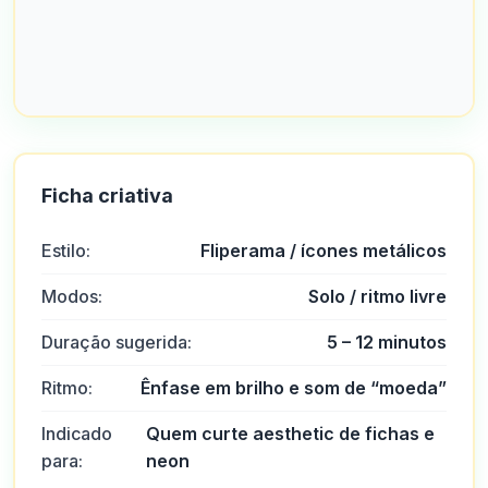
Ficha criativa
Estilo:
Fliperama / ícones metálicos
Modos:
Solo / ritmo livre
Duração sugerida:
5 – 12 minutos
Ars
A
2025-10-22 03:17:19
No geral, excelente atendimento ao cliente e pessoas muito
Ritmo:
Ênfase em brilho e som de “moeda”
amigáveis.
Indicado
0
0
Quem curte aesthetic de fichas e
para:
neon
Brandon Virgilio
B