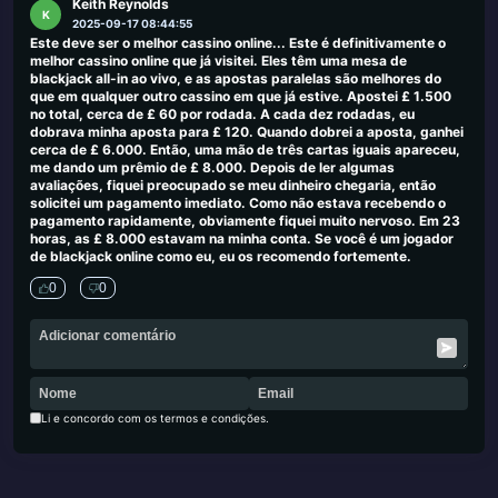
Keith Reynolds
K
2025-09-17 08:44:55
Este deve ser o melhor cassino online... Este é definitivamente o
melhor cassino online que já visitei. Eles têm uma mesa de
blackjack all-in ao vivo, e as apostas paralelas são melhores do
que em qualquer outro cassino em que já estive. Apostei £ 1.500
no total, cerca de £ 60 por rodada. A cada dez rodadas, eu
dobrava minha aposta para £ 120. Quando dobrei a aposta, ganhei
cerca de £ 6.000. Então, uma mão de três cartas iguais apareceu,
me dando um prêmio de £ 8.000. Depois de ler algumas
avaliações, fiquei preocupado se meu dinheiro chegaria, então
solicitei um pagamento imediato. Como não estava recebendo o
pagamento rapidamente, obviamente fiquei muito nervoso. Em 23
horas, as £ 8.000 estavam na minha conta. Se você é um jogador
de blackjack online como eu, eu os recomendo fortemente.
0
0
Li e concordo com os termos e condições.