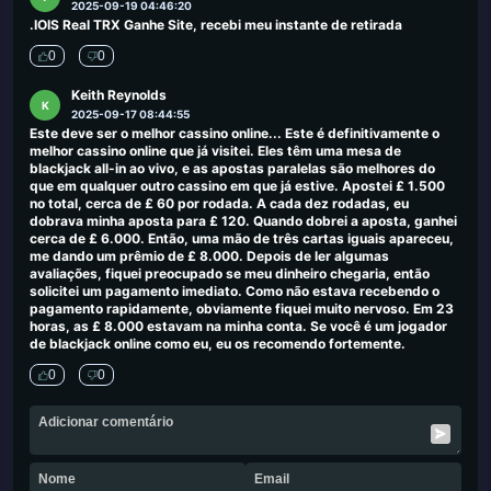
2025-09-19 04:46:20
.IOIS Real TRX Ganhe Site, recebi meu instante de retirada
0
0
Keith Reynolds
K
2025-09-17 08:44:55
Este deve ser o melhor cassino online... Este é definitivamente o
melhor cassino online que já visitei. Eles têm uma mesa de
blackjack all-in ao vivo, e as apostas paralelas são melhores do
que em qualquer outro cassino em que já estive. Apostei £ 1.500
no total, cerca de £ 60 por rodada. A cada dez rodadas, eu
dobrava minha aposta para £ 120. Quando dobrei a aposta, ganhei
cerca de £ 6.000. Então, uma mão de três cartas iguais apareceu,
me dando um prêmio de £ 8.000. Depois de ler algumas
avaliações, fiquei preocupado se meu dinheiro chegaria, então
solicitei um pagamento imediato. Como não estava recebendo o
pagamento rapidamente, obviamente fiquei muito nervoso. Em 23
horas, as £ 8.000 estavam na minha conta. Se você é um jogador
de blackjack online como eu, eu os recomendo fortemente.
0
0