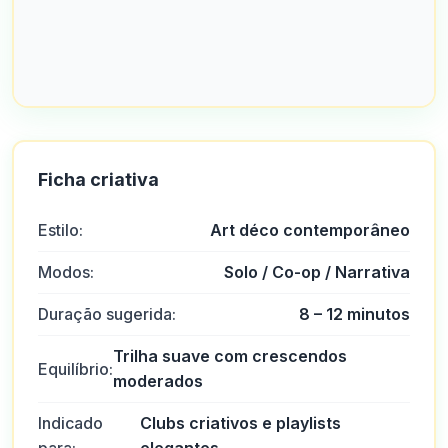
Ficha criativa
Estilo:
Art déco contemporâneo
Modos:
Solo / Co-op / Narrativa
Duração sugerida:
8 – 12 minutos
Trilha suave com crescendos
Equilíbrio:
moderados
Ars
A
2025-10-22 03:17:19
Indicado
Clubs criativos e playlists
No geral, excelente atendimento ao cliente e pessoas muito