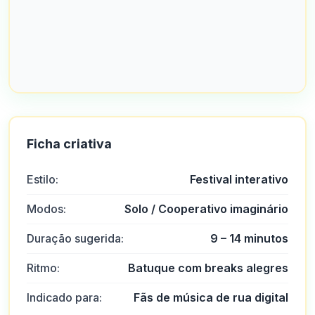
Ficha criativa
Ars
A
Estilo:
2025-10-22 03:17:19
Festival interativo
No geral, excelente atendimento ao cliente e pessoas muito
amigáveis.
Modos:
Solo / Cooperativo imaginário
0
0
Duração sugerida:
9 – 14 minutos
Brandon Virgilio
B
2025-10-15 07:14:12
Ritmo:
Batuque com breaks alegres
o depósito foi fácil.
0
0
Indicado para:
Fãs de música de rua digital
Stormgain Customer