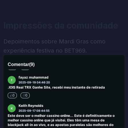
regionais: Algumas promoções, incluindo o código VIPSLOT,
podem não estar disponíveis em determinadas regiões. Esclarecer
isso antecipadamente evitaria uma confusão potencial. O veredicto
final é uma excelente opção para jogadores novos e experientes. O
Impressões da comunidade
código promocional do VIPSLOT, oferecendo 50 giros gratuitos
sem necessidade de depósito, é uma promoção de destaque que
fornece uma maneira sem risco de explorar sua plataforma. Com
uma extensa seleção de jogos, interface amigável e atendimento
Depoimentos sobre Mardi Gras como
ao cliente confiável, oferece uma experiência de jogo agradável e
segura. Se você deseja tentar sua sorte com um bônus sem
experiência festiva no BET969.
depósito, não perca essa oportunidade. Digite o código
promocional VIPSLOT durante o registro e aproveite seus giros
gratuitos hoje!
Comentar
(
9
)
0
0
fayaz muhammad
f
2025-09-19 04:46:20
.IOIS Real TRX Ganhe Site, recebi meu instante de retirada
0
0
Keith Reynolds
K
2025-09-17 08:44:55
Este deve ser o melhor cassino online... Este é definitivamente o
melhor cassino online que já visitei. Eles têm uma mesa de
blackjack all-in ao vivo, e as apostas paralelas são melhores do