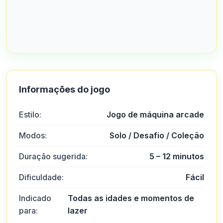
Informações do jogo
Estilo:
Jogo de máquina arcade
Modos:
Solo / Desafio / Coleção
Duração sugerida:
5 – 12 minutos
Dificuldade:
Fácil
Indicado
Todas as idades e momentos de
para:
lazer