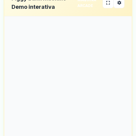
ARCADE
Demo interativa