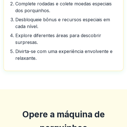
Complete rodadas e colete moedas especiais
Terry
T
dos porquinhos.
2025-09-29 00:46:41
Eu tenho lido outros comentários que essas pessoas devem
Desbloqueie bônus e recursos especiais em
trabalhar na Nolimitcoin. O formulário da plataforma é um bom jogo
etc. O time de 24/7CHAT atentamente o LMAO, não é rápido, não
cada nível.
jogos divertidos, sim, apoiando -se por meias de bate -papo por
telefone e e -mails são diferentes bons jogos bons pagamentos, eu
Explore diferentes áreas para descobrir
estou jogando lá por alguns meses
surpresas.
0
0
Divirta-se com uma experiência envolvente e
Richard Danganan
relaxante.
R
2025-09-25 03:45:19
O serviço é rápido sem dúvida sobre nada
0
0
Top
T
2025-09-23 03:26:51
Se você está procurando um cassino on-line que combine uma
seleção vibrante de jogos, navegação amigável e promoções
gratificantes, merece sua atenção. Essa plataforma vem fazendo
ondas entre os entusiastas do cassino, e minha experiência
Opere a máquina de
recente com o código promocional VIPSLOT consolidou ainda mais
sua reputação como uma escolha de primeira linha. Primeiro
momento. Os jogos são organizados em categorias como slots,
jogos de mesa e opções de cassino ao vivo, simplificando explorar.