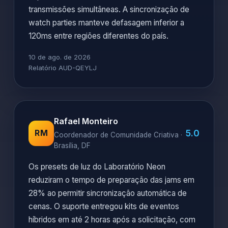
transmissões simultâneas. A sincronização de
watch parties manteve defasagem inferior a
120ms entre regiões diferentes do país.
10 de ago. de 2026
Relatório AUD-QEYLJ
Rafael Monteiro
5.0
RM
Coordenador de Comunidade Criativa ·
Brasília, DF
Os presets de luz do Laboratório Neon
reduziram o tempo de preparação das jams em
28% ao permitir sincronização automática de
cenas. O suporte entregou kits de eventos
híbridos em até 2 horas após a solicitação, com