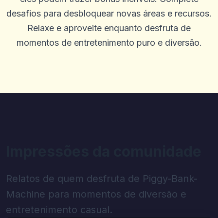
de Vipslot é apenas um exemplo das ofertas gratificantes de
desafios para desbloquear novas áreas e recursos.
Monro. Eles também têm bônus de depósito, acordos de
reembolso e torneios para jogadores regulares. Os jogos
Relaxe e aproveite enquanto desfruta de
carregaram rapidamente e não houve falhas. As transações
seguras suportam uma variedade de métodos de pagamento,
momentos de entretenimento puro e diversão.
incluindo cartões de crédito, carteiras eletrônicas e criptomoedas.
Senti -me confiante de que meus dados e fundos estavam seguros
graças à sua tecnologia de criptografia. O suporte ao cliente
testou seu suporte ao vivo para perguntar sobre os jogos elegíveis
para girarem gratuitas. A resposta foi rápida e o agente foi
profissional e prestativo. As áreas para melhorar, enquanto minha
experiência geral foi positiva, há algumas áreas em que eles
poderiam melhorar: os detalhes da elegibilidade do jogo: a lista de
jogos elegíveis para os giros gratuitos não era imediatamente
visível, exigindo que eu entre em contato com o suporte. Adicionar
essas informações aos termos de bônus seria útil. Restrições
regionais: Algumas promoções, incluindo o código VIPSLOT,
podem não estar disponíveis em determinadas regiões. Esclarecer
Impressões da comunidade
isso antecipadamente evitaria uma confusão potencial. O veredicto
final é uma excelente opção para jogadores novos e experientes. O
código promocional do VIPSLOT, oferecendo 50 giros gratuitos
sem necessidade de depósito, é uma promoção de destaque que
Relatos de quem desfruta de Piggy-Bank-
fornece uma maneira sem risco de explorar sua plataforma. Com
uma extensa seleção de jogos, interface amigável e atendimento
Machine para momentos de diversão e
ao cliente confiável, oferece uma experiência de jogo agradável e
segura. Se você deseja tentar sua sorte com um bônus sem
entretenimento casual.
depósito, não perca essa oportunidade. Digite o código
promocional VIPSLOT durante o registro e aproveite seus giros