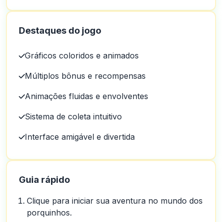
Ars
A
Destaques do jogo
2025-10-22 03:17:19
No geral, excelente atendimento ao cliente e pessoas muito
amigáveis.
Gráficos coloridos e animados
0
0
Múltiplos bônus e recompensas
Brandon Virgilio
B
2025-10-15 07:14:12
o depósito foi fácil.
Animações fluidas e envolventes
0
0
Sistema de coleta intuitivo
Stormgain Customer
S
2025-10-03 11:10:46
Interface amigável e divertida
Um lindo aplicativo um belo site o que dizer mergulhos
0
0
Danyel
Guia rápido
D
2025-10-01 07:09:58
Tantos jogos para escolher, e o apoio é sempre amigável e rápido.
Clique para iniciar sua aventura no mundo dos
Eu gosto muito aqui!
porquinhos.
0
0