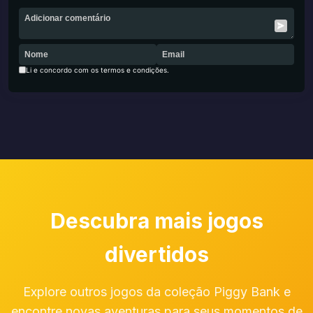
Li e concordo com os termos e condições.
Descubra mais jogos
divertidos
Explore outros jogos da coleção Piggy Bank e
encontre novas aventuras para seus momentos de