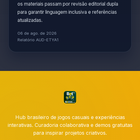
os materiais passam por revisão editorial dupla
para garantir linguagem inclusiva e referências
atualizadas.
06 de ago. de 2026
Relatório AUD-ETYA1
Hub brasileiro de jogos casuais e experiências
interativas. Curadoria colaborativa e demos gratuitas
para inspirar projetos criativos.