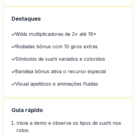
Destaques
Ars
Wilds multiplicadores de 2× até 16×
A
2025-10-22 03:17:19
No geral, excelente atendimento ao cliente e pessoas muito
amigáveis.
Rodadas bônus com 10 giros extras
0
0
Símbolos de sushi variados e coloridos
Brandon Virgilio
B
Bandeja bônus ativa o recurso especial
2025-10-15 07:14:12
o depósito foi fácil.
Visual apetitoso e animações fluidas
0
0
Stormgain Customer
S
2025-10-03 11:10:46
Um lindo aplicativo um belo site o que dizer mergulhos
Guia rápido
0
0
Inicie a demo e observe os tipos de sushi nos
Danyel
D
rolos.
2025-10-01 07:09:58
Tantos jogos para escolher, e o apoio é sempre amigável e rápido.