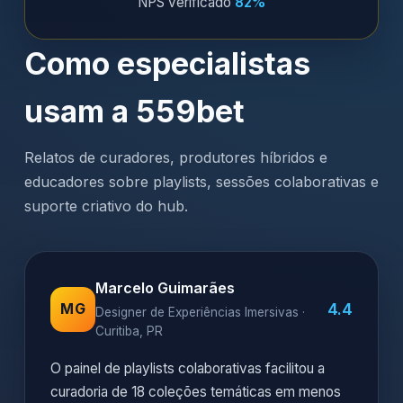
NPS verificado
82%
Como especialistas
usam a 559bet
Relatos de curadores, produtores híbridos e
educadores sobre playlists, sessões colaborativas e
suporte criativo do hub.
Marcelo Guimarães
4.4
MG
Designer de Experiências Imersivas ·
Curitiba, PR
O painel de playlists colaborativas facilitou a
curadoria de 18 coleções temáticas em menos