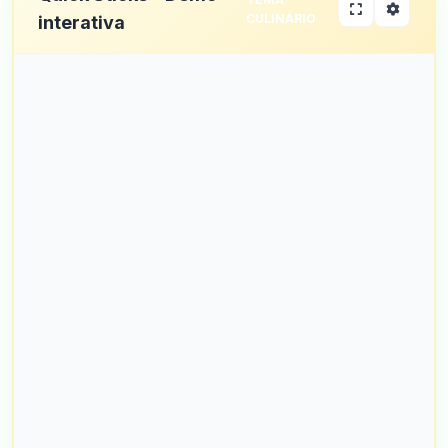
CULINÁRIO
interativa