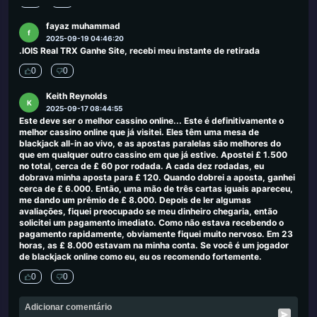
0
0
fayaz muhammad
f
2025-09-19 04:46:20
.IOIS Real TRX Ganhe Site, recebi meu instante de retirada
0
0
Keith Reynolds
K
2025-09-17 08:44:55
Este deve ser o melhor cassino online... Este é definitivamente o
melhor cassino online que já visitei. Eles têm uma mesa de
blackjack all-in ao vivo, e as apostas paralelas são melhores do
que em qualquer outro cassino em que já estive. Apostei £ 1.500
no total, cerca de £ 60 por rodada. A cada dez rodadas, eu
dobrava minha aposta para £ 120. Quando dobrei a aposta, ganhei
cerca de £ 6.000. Então, uma mão de três cartas iguais apareceu,
me dando um prêmio de £ 8.000. Depois de ler algumas
avaliações, fiquei preocupado se meu dinheiro chegaria, então
solicitei um pagamento imediato. Como não estava recebendo o
pagamento rapidamente, obviamente fiquei muito nervoso. Em 23
horas, as £ 8.000 estavam na minha conta. Se você é um jogador
de blackjack online como eu, eu os recomendo fortemente.
0
0